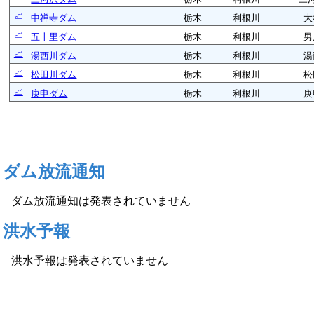
📈
中禅寺ダム
栃木
利根川
大
📈
五十里ダム
栃木
利根川
男
📈
湯西川ダム
栃木
利根川
湯
📈
松田川ダム
栃木
利根川
松
📈
庚申ダム
栃木
利根川
庚
ダム放流通知
ダム放流通知は発表されていません
洪水予報
洪水予報は発表されていません