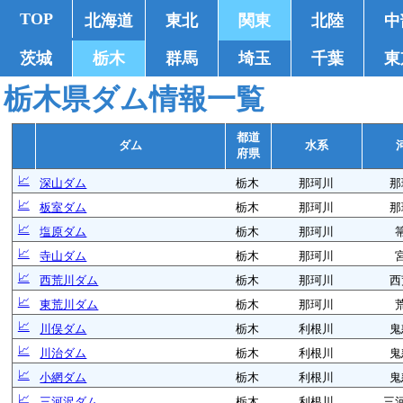
TOP
北海道
東北
関東
北陸
中
茨城
栃木
群馬
埼玉
千葉
東
栃木県ダム情報一覧
都道
ダム
水系
府県
📈
深山ダム
栃木
那珂川
那
📈
板室ダム
栃木
那珂川
那
📈
塩原ダム
栃木
那珂川
📈
寺山ダム
栃木
那珂川
📈
西荒川ダム
栃木
那珂川
西
📈
東荒川ダム
栃木
那珂川
📈
川俣ダム
栃木
利根川
鬼
📈
川治ダム
栃木
利根川
鬼
📈
小網ダム
栃木
利根川
鬼
📈
三河沢ダム
栃木
利根川
三