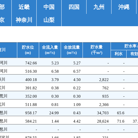
部
近畿
中国
四国
九州
沖縄
京
神奈川
山梨
貯水率 
貯水量
貯水位
全流入量
全放流量
河川
(m)
(m³/s)
(m³/s)
(千m³)
利水
有
珂川
742.66
5.23
5.27
-
-
珂川
516.30
6.58
6.57
-
-
箒川
400.18
3.79
4.50
2,822
-
宮川
391.82
0.38
0.22
762
-
荒川
352.00
0.30
0.30
935
-
荒川
511.88
0.81
1.09
2,366
-
怒川
958.17
24.99
0.43
34,703
65.6
怒川
584.21
1.44
4.42
28,624
71.6
37
怒川
-
-
-
-
-
河沢川
878.55
1.66
1.85
221
-