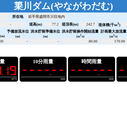
簗川ダム
(
やながわだむ
)
所在地
岩手県盛岡市川目地内
3
-
堤高(m)
77.2
堤頂長(m)
242.7
堤体積(千m
)
洪水貯留操作開始流量
計画最大放流量
予備放流水位
洪水貯留準備水位
位
3
3
(m)
(m)
(m)
(m
/s)
(m
/s)
00
-
-
80.00
170.00
量
10分雨量
時間雨量
.19
----.--
----.--
-
m³/s
mm
mm