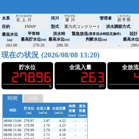
きたかみがわ
やながわ
いわてけん
水系
河川
管理者
北上川
簗川
岩手県
目的
FNWP
型式
重力式コンクリート
洪水調節方式
平常時
洪水時
緊急放流
設計
最低水位
(異常洪水時防災操作)
最高貯水位
最高水位
判断水位
最高水
(m)
(m)
(m)
(m)
262.00
279.20
296.30
-
299.
現在の状況
(ダム観測値取得中)
貯水位
全流入量
全放流
!278.96
!!!2.63
!!!4
m
m³/s
時間
10分
時間
累加
貯水位
全流入量
全放流量
時刻
雨量
雨量
(m)
(m³/s)
(m³/s)
(mm)
(mm)
08/08 13:00
278.97
2.67
4.22
-
-
08/08 12:00
278.98
2.76
4.23
-
-
08/08 11:00
278.99
2.70
4.18
-
-
08/08 10:00
279.00
2.75
4.20
-
-