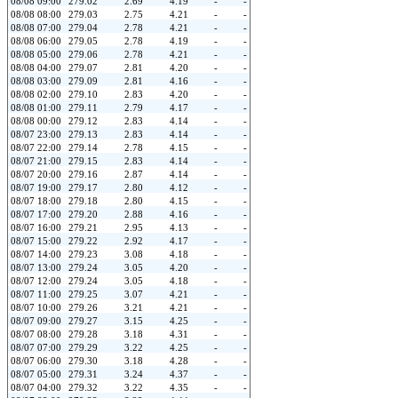
08/08 09:00
279.02
2.69
4.19
-
-
08/08 08:00
279.03
2.75
4.21
-
-
08/08 07:00
279.04
2.78
4.21
-
-
08/08 06:00
279.05
2.78
4.19
-
-
08/08 05:00
279.06
2.78
4.21
-
-
08/08 04:00
279.07
2.81
4.20
-
-
08/08 03:00
279.09
2.81
4.16
-
-
08/08 02:00
279.10
2.83
4.20
-
-
08/08 01:00
279.11
2.79
4.17
-
-
08/08 00:00
279.12
2.83
4.14
-
-
08/07 23:00
279.13
2.83
4.14
-
-
08/07 22:00
279.14
2.78
4.15
-
-
08/07 21:00
279.15
2.83
4.14
-
-
08/07 20:00
279.16
2.87
4.14
-
-
08/07 19:00
279.17
2.80
4.12
-
-
08/07 18:00
279.18
2.80
4.15
-
-
08/07 17:00
279.20
2.88
4.16
-
-
08/07 16:00
279.21
2.95
4.13
-
-
08/07 15:00
279.22
2.92
4.17
-
-
08/07 14:00
279.23
3.08
4.18
-
-
08/07 13:00
279.24
3.05
4.20
-
-
08/07 12:00
279.24
3.05
4.18
-
-
08/07 11:00
279.25
3.07
4.21
-
-
08/07 10:00
279.26
3.21
4.21
-
-
08/07 09:00
279.27
3.15
4.25
-
-
08/07 08:00
279.28
3.18
4.31
-
-
08/07 07:00
279.29
3.22
4.25
-
-
08/07 06:00
279.30
3.18
4.28
-
-
08/07 05:00
279.31
3.24
4.37
-
-
08/07 04:00
279.32
3.22
4.35
-
-