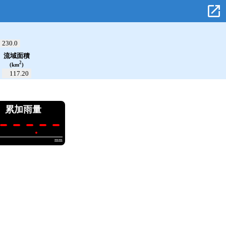
open_in_new
230.0
流域面積
2
(km
)
117.20
累加雨量
---.--
mm