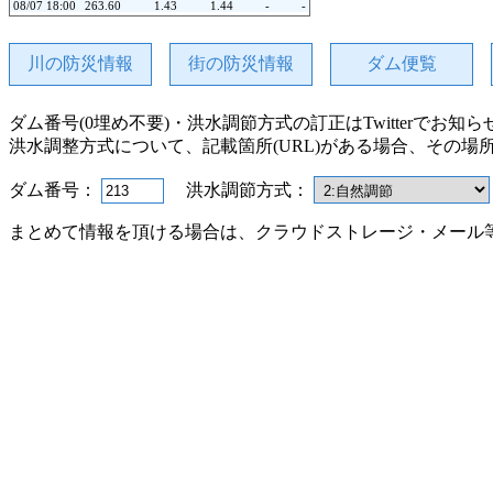
08/07 18:00
263.60
1.43
1.44
-
-
08/07 17:00
263.60
1.43
1.42
-
-
08/07 16:00
263.60
1.01
1.43
-
-
08/07 15:00
263.60
1.03
1.43
-
-
川の防災情報
街の防災情報
ダム便覧
08/07 14:00
263.61
1.45
1.45
-
-
08/07 13:00
263.61
1.45
1.44
-
-
08/07 12:00
263.61
1.45
1.45
-
-
ダム番号(0埋め不要)・洪水調節方式の訂正はTwitterでお知
08/07 11:00
263.61
1.45
1.46
-
-
08/07 10:00
263.61
1.45
1.44
-
-
洪水調整方式について、記載箇所(URL)がある場合、その場
08/07 09:00
263.61
0.61
1.45
-
-
08/07 08:00
263.62
1.47
1.48
-
-
08/07 07:00
263.62
1.47
1.47
-
-
ダム番号：
洪水調節方式：
08/07 06:00
263.62
1.48
1.48
-
-
08/07 05:00
263.62
1.48
1.49
-
-
まとめて情報を頂ける場合は、クラウドストレージ・メール
08/07 04:00
263.62
1.48
1.48
-
-
08/07 03:00
263.62
1.14
1.47
-
-