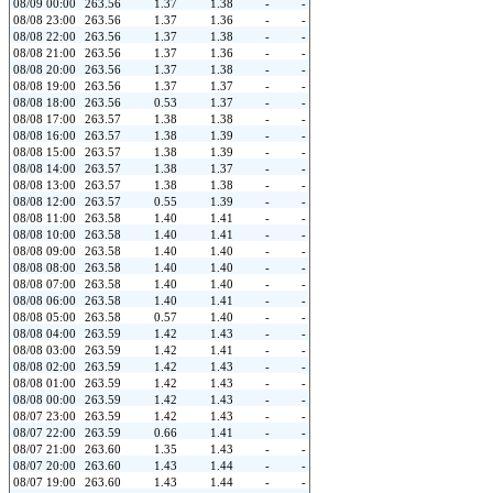
08/09 00:00
263.56
1.37
1.38
-
-
08/08 23:00
263.56
1.37
1.36
-
-
08/08 22:00
263.56
1.37
1.38
-
-
08/08 21:00
263.56
1.37
1.36
-
-
08/08 20:00
263.56
1.37
1.38
-
-
08/08 19:00
263.56
1.37
1.37
-
-
08/08 18:00
263.56
0.53
1.37
-
-
08/08 17:00
263.57
1.38
1.38
-
-
08/08 16:00
263.57
1.38
1.39
-
-
08/08 15:00
263.57
1.38
1.39
-
-
08/08 14:00
263.57
1.38
1.37
-
-
08/08 13:00
263.57
1.38
1.38
-
-
08/08 12:00
263.57
0.55
1.39
-
-
08/08 11:00
263.58
1.40
1.41
-
-
08/08 10:00
263.58
1.40
1.41
-
-
08/08 09:00
263.58
1.40
1.40
-
-
08/08 08:00
263.58
1.40
1.40
-
-
08/08 07:00
263.58
1.40
1.40
-
-
08/08 06:00
263.58
1.40
1.41
-
-
08/08 05:00
263.58
0.57
1.40
-
-
08/08 04:00
263.59
1.42
1.43
-
-
08/08 03:00
263.59
1.42
1.41
-
-
08/08 02:00
263.59
1.42
1.43
-
-
08/08 01:00
263.59
1.42
1.43
-
-
08/08 00:00
263.59
1.42
1.43
-
-
08/07 23:00
263.59
1.42
1.43
-
-
08/07 22:00
263.59
0.66
1.41
-
-
08/07 21:00
263.60
1.35
1.43
-
-
08/07 20:00
263.60
1.43
1.44
-
-
08/07 19:00
263.60
1.43
1.44
-
-