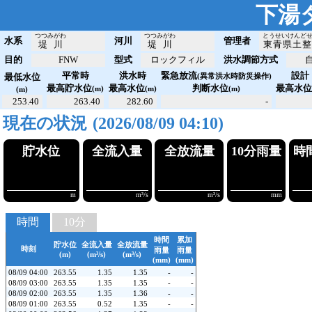
下湯
つつみがわ
つつみがわ
とうせいけんど
水系
河川
管理者
堤川
堤川
東青県土整
目的
FNW
型式
ロックフィル
洪水調節方式
平常時
洪水時
緊急放流
設計
最低水位
(異常洪水時防災操作)
最高貯水位
最高水位
判断水位
最高水
(m)
(m)
(m)
(m)
253.40
263.40
282.60
-
現在の状況
(2026/08/09 04:10)
貯水位
全流入量
全放流
!263.55
!!!1.35
!!!1
m
m³/s
時間
10分
時間
累加
貯水位
全流入量
全放流量
時刻
雨量
雨量
(m)
(m³/s)
(m³/s)
(mm)
(mm)
08/09 04:00
263.55
1.35
1.35
-
-
08/09 03:00
263.55
1.35
1.35
-
-
08/09 02:00
263.55
1.35
1.36
-
-
08/09 01:00
263.55
0.52
1.35
-
-