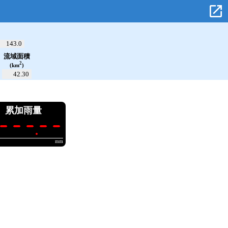
open_in_new
143.0
流域面積
2
(km
)
42.30
累加雨量
---.--
mm