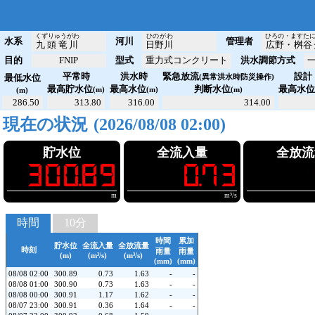
くずりゅうがわ
ひのがわ
ひろの・ますた
水系
河川
管理者
九頭竜川
日野川
広野・桝谷
目的
FNIP
型式
重力式コンクリート
洪水調節方式
平常時
洪水時
緊急放流
設計
最低水位
(異常洪水時防災操作)
最高貯水位
最高水位
判断水位
最高水
(m)
(m)
(m)
(m)
286.50
313.80
316.00
314.00
現在の状況
(ダム観測値取得中)
貯水位
全流入量
全放流
!300.89
!!!0.73
!!!1
m
m³/s
時間
10分
時間
累加
貯水位
全流入量
全放流量
時刻
雨量
雨量
(m)
(m³/s)
(m³/s)
(mm)
(mm)
08/08 02:00
300.89
0.73
1.63
-
-
08/08 01:00
300.90
0.73
1.63
-
-
08/08 00:00
300.91
1.17
1.62
-
-
08/07 23:00
300.91
0.36
1.64
-
-