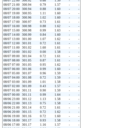
08/07 22:00
300.92
0.68
1.59
-
-
08/07 21:00
300.94
0.79
1.57
-
-
08/07 20:00
300.94
0.88
1.60
-
-
08/07 19:00
300.95
1.11
1.60
-
-
08/07 18:00
300.96
1.02
1.60
-
-
08/07 17:00
300.97
0.73
1.61
-
-
08/07 16:00
300.98
0.88
1.62
-
-
08/07 15:00
300.98
0.99
1.63
-
-
08/07 14:00
300.99
0.84
1.60
-
-
08/07 13:00
301.00
1.07
1.62
-
-
08/07 12:00
301.01
0.72
1.61
-
-
08/07 11:00
301.02
1.60
1.61
-
-
08/07 10:00
301.02
0.00
1.58
-
-
08/07 09:00
301.04
0.72
1.61
-
-
08/07 08:00
301.05
0.87
1.61
-
-
08/07 07:00
301.05
0.95
1.62
-
-
08/07 06:00
301.06
0.99
1.60
-
-
08/07 05:00
301.07
0.96
1.59
-
-
08/07 04:00
301.08
0.72
1.59
-
-
08/07 03:00
301.09
1.01
1.58
-
-
08/07 02:00
301.09
0.43
1.57
-
-
08/07 01:00
301.11
0.90
1.59
-
-
08/07 00:00
301.11
0.99
1.64
-
-
08/06 23:00
301.12
1.13
1.58
-
-
08/06 22:00
301.13
0.75
1.58
-
-
08/06 21:00
301.14
0.72
1.61
-
-
08/06 20:00
301.15
0.72
1.62
-
-
08/06 19:00
301.16
0.72
1.60
-
-
08/06 18:00
301.17
0.93
1.58
-
-
08/06 17:00
301.17
1.16
1.57
-
-