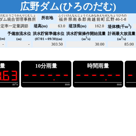
広野ダム
(
ひろのだむ
)
にだむとうごうかんりじむしょ
ふくいけんなんじょうぐんみなみえちぜんちょうひろの
所在地
ダム統合管理事務所
福井県南条郡南越前町広野46-1-8
3
一定率一定量調節
堤高(m)
63.0
堤頂長(m)
162.0
堤体積(千m
)
洪水貯留操作開始流量
計画最大放流量
予備放流水位
洪水貯留準備水位
位
3
3
(m)
(m)
(07/01～09/30)(m)
(m
/s)
(m
/s)
-
-
303.50
30.00
85.00
量
10分雨量
時間雨量
.63
----.--
----.--
-
m³/s
mm
mm