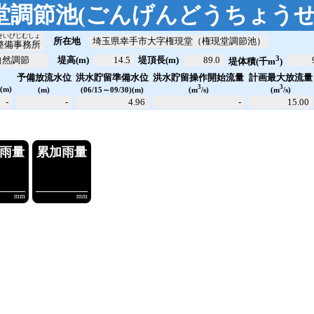
堂調節池
(
ごんげんどうちょう
せいびじむしょ
所在地
埼玉県幸手市大字権現堂（権現堂調節池）
整備事務所
3
自然調節
堤高(m)
14.5
堤頂長(m)
89.0
堤体積(千m
)
洪水貯留操作開始流量
計画最大放流量
予備放流水位
洪水貯留準備水位
位
3
3
(m)
(m)
(06/15～09/30)(m)
(m
/s)
(m
/s)
-
-
4.96
-
15.00
量
10分雨量
時間雨量
.47
----.--
----.--
-
m³/s
mm
mm