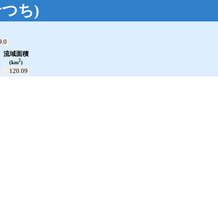
せつち
)
open_in_new
9.0
流域面積
2
(km
)
120.09
累加雨量
---.--
mm