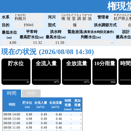
権現
とねがわ
ごんげんどうちょうせつち
すぎとけんど
水系
河川
管理者
利根川
権現堂調節池
杉戸県土
目的
FNWI
型式
堰
洪水調節方式
平常時
洪水時
緊急放流
設計
最低水位
(異常洪水時防災操作)
最高貯水位
最高水位
判断水位
最高水
(m)
(m)
(m)
(m)
4.00
11.32
11.50
-
現在の状況
(2026/08/08 14:30)
貯水位
全流入量
全放流
!!!4.98
!!!0.49
!!!0
m
m³/s
時間
10分
時間
累加
貯水位
全流入量
全放流量
時刻
雨量
雨量
(m)
(m³/s)
(m³/s)
(mm)
(mm)
08/08 14:00
4.98
0.49
0.46
-
-
08/08 13:00
4.98
0.49
0.46
-
-
08/08 12:00
4.98
0.49
0.46
-
-
08/08 11:00
4.98
0.49
0.46
-
-