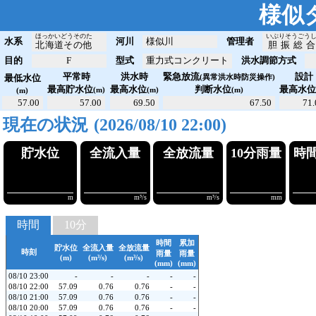
様似
ほっかいどうそのた
いぶりそうごう
水系
河川
様似川
管理者
北海道その他
胆振総
目的
F
型式
重力式コンクリート
洪水調節方式
平常時
洪水時
緊急放流
設計
最低水位
(異常洪水時防災操作)
最高貯水位
最高水位
判断水位
最高水
(m)
(m)
(m)
(m)
57.00
57.00
69.50
67.50
71
現在の状況
(2026/08/10 22:00)
貯水位
全流入量
全放流
!!57.09
!!!0.76
!!!0
m
m³/s
時間
10分
時間
累加
貯水位
全流入量
全放流量
時刻
雨量
雨量
(m)
(m³/s)
(m³/s)
(mm)
(mm)
08/10 23:00
-
-
-
-
-
08/10 22:00
57.09
0.76
0.76
-
-
08/10 21:00
57.09
0.76
0.76
-
-
08/10 20:00
57.09
0.76
0.76
-
-