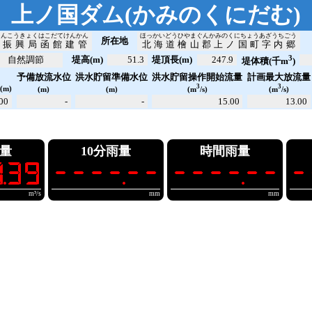
上ノ国ダム
(
かみのくにだむ
)
しんこうきょくはこだてけんかん
ほっかいどうひやまぐんかみのくにちょうあざうちごう
所在地
合振興局函館建管
北海道檜山郡上ノ国町字内郷
3
自然調節
堤高(m)
51.3
堤頂長(m)
247.9
堤体積(千m
)
洪水貯留操作開始流量
計画最大放流量
予備放流水位
洪水貯留準備水位
位
3
3
(m)
(m)
(m)
(m
/s)
(m
/s)
.00
-
-
15.00
13.00
量
10分雨量
時間雨量
.39
----.--
----.--
-
m³/s
mm
mm