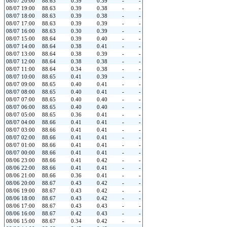
08/07 20:00
88.63
0.39
0.39
-
-
08/07 19:00
88.63
0.39
0.38
-
-
08/07 18:00
88.63
0.39
0.38
-
-
08/07 17:00
88.63
0.39
0.39
-
-
08/07 16:00
88.63
0.30
0.39
-
-
08/07 15:00
88.64
0.39
0.40
-
-
08/07 14:00
88.64
0.38
0.41
-
-
08/07 13:00
88.64
0.38
0.39
-
-
08/07 12:00
88.64
0.38
0.38
-
-
08/07 11:00
88.64
0.34
0.38
-
-
08/07 10:00
88.65
0.41
0.39
-
-
08/07 09:00
88.65
0.40
0.41
-
-
08/07 08:00
88.65
0.40
0.41
-
-
08/07 07:00
88.65
0.40
0.40
-
-
08/07 06:00
88.65
0.40
0.40
-
-
08/07 05:00
88.65
0.36
0.41
-
-
08/07 04:00
88.66
0.41
0.41
-
-
08/07 03:00
88.66
0.41
0.41
-
-
08/07 02:00
88.66
0.41
0.41
-
-
08/07 01:00
88.66
0.41
0.41
-
-
08/07 00:00
88.66
0.41
0.41
-
-
08/06 23:00
88.66
0.41
0.42
-
-
08/06 22:00
88.66
0.41
0.41
-
-
08/06 21:00
88.66
0.36
0.41
-
-
08/06 20:00
88.67
0.43
0.42
-
-
08/06 19:00
88.67
0.43
0.42
-
-
08/06 18:00
88.67
0.43
0.42
-
-
08/06 17:00
88.67
0.43
0.43
-
-
08/06 16:00
88.67
0.42
0.43
-
-
08/06 15:00
88.67
0.34
0.42
-
-