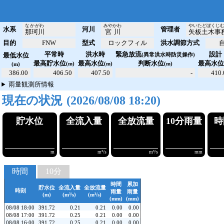
なかがわ
みやかわ
やいたどぼくじ
水系
河川
管理者
那珂川
宮川
矢板土木事
目的
FNW
型式
ロックフィル
洪水調節方式
平常時
洪水時
緊急放流
設計
最低水位
(異常洪水時防災操作)
最高貯水位
最高水位
判断水位
最高水
(m)
(m)
(m)
(m)
386.00
406.50
407.50
-
410.
雨量観測所情報
現在の状況
(2026/08/08 18:20)
貯水位
全流入量
全放流
!391.72
!!!0.21
!!!0
m
m³/s
時間
10分
時間
累加
貯水位
全流入量
全放流量
時刻
雨量
雨量
(m)
(m³/s)
(m³/s)
(mm)
(mm)
08/08 18:00
391.72
0.21
0.21
0.00
0.00
08/08 17:00
391.72
0.25
0.21
0.00
0.00
08/08 16:00
391.72
0.25
0.21
0.00
0.00