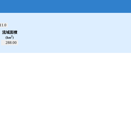
open_in_new
11.0
流域面積
2
(km
)
288.00
累加雨量
!!0.00
mm