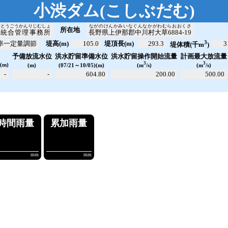
小渋ダム
(
こしぶだむ
)
むとうごうかんりじむしょ
ながのけんかみいなぐんなかがわむらおおくさ
所在地
ム統合管理事務所
長野県上伊那郡中川村大草6884-19
3
率一定量調節
堤高(m)
105.0
堤頂長(m)
293.3
3
堤体積(千m
)
洪水貯留操作開始流量
計画最大放流量
予備放流水位
洪水貯留準備水位
位
3
3
(m)
(m)
(07/21～10/05)(m)
(m
/s)
(m
/s)
-
-
604.80
200.00
500.00
量
10分雨量
時間雨量
.43
!!!0.00
!!!0.00
!
m³/s
mm
mm