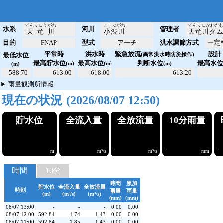
てんりゅうがわ
こしぶがわ
てんりゅがわだ
水系
河川
管理者
天竜川
小渋川
天竜川ダ
目的
FNAP
型式
アーチ
洪水調節方式
一定
平常時
洪水時
緊急放流
設計
最低水位
(異常洪水時防災操作)
最高貯水位
最高水位
判断水位
最高水
(m)
(m)
(m)
(m)
588.70
613.00
618.00
613.20
雨量観測所情報
現在の状況
(2026/08/07 12:50)
貯水位
全流入量
全放流
!592.84
!!!1.80
!!!1
m
m³/s
時間
10分
時間
累加
貯水位
全流入量
全放流量
時刻
雨量
雨量
(m)
(m³/s)
(m³/s)
(mm)
(mm)
08/07 13:00
-
-
-
0.00
0.00
08/07 12:00
592.84
1.74
1.43
0.00
0.00
08/07 11:00
592.84
1.85
1.43
0.00
0.00