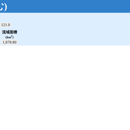
む
)
open_in_new
121.0
流域面積
2
(km
)
1,978.80
累加雨量
---.--
mm