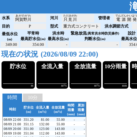
あがのがわ
ただみがわ
でんげんかいは
水系
河川
管理者
阿賀野川
只見川
電源開
目的
P
型式
重力式コンクリート
洪水調節方式
平常時
洪水時
緊急放流
設計
最低水位
(異常洪水時防災操作)
最高貯水位
最高水位
判断水位
最高水
(m)
(m)
(m)
(m)
349.00
354.00
-
-
354.
現在の状況
(2026/08/09 22:00)
貯水位
全流入量
全放流
!351.20
!!81.00
!!55
m
m³/s
時間
10分
時間
累加
貯水位
全流入量
全放流量
時刻
雨量
雨量
(m)
(m³/s)
(m³/s)
(mm)
(mm)
08/09 22:00
351.20
81.00
55.00
-
-
08/09 21:00
351.15
132.00
55.00
-
-
08/09 20:00
351.00
123.00
143.00
-
-
08/09 19:00
351.04
112.00
143.00
-
-