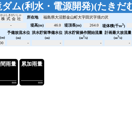
滝ダム(利水・電源開発)
(
たきだ
つかぶしきがいしゃ
所在地
福島県大沼郡金山町大字田沢字境の沢
発株式会社
3
-
堤高(m)
46.0
堤頂長(m)
264.0
堤体積(千m
)
洪水貯留操作開始流量
計画最大放流量
予備放流水位
洪水貯留準備水位
位
3
3
(m)
(m)
(m)
(m
/s)
(m
/s)
00
-
-
-
-
量
10分雨量
時間雨量
.00
----.--
----.--
-
m³/s
mm
mm