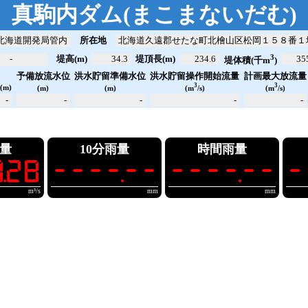
真駒内ダム
(
まこまないだむ
)
北海道開発局管内
所在地
北海道久遠郡せたな町北檜山区松岡１５８番１
3
-
堤高(m)
34.3
堤頂長(m)
234.6
35
堤体積(千m
)
洪水貯留操作開始流量
計画最大放流量
予備放流水位
洪水貯留準備水位
位
3
3
(m)
(m)
(m)
(m
/s)
(m
/s)
-
-
-
-
-
量
10分雨量
時間雨量
.28
----.--
----.--
-
m³/s
mm
mm