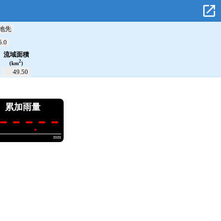
open_in_new
地先
5.0
流域面積
2
(km
)
49.50
累加雨量
---.--
mm