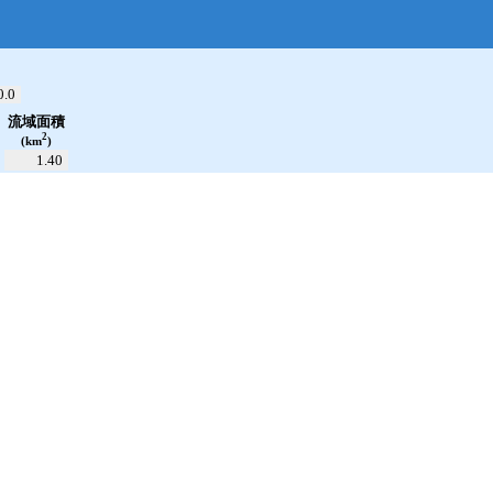
open_in_new
0.0
流域面積
2
(km
)
1.40
累加雨量
---.--
mm