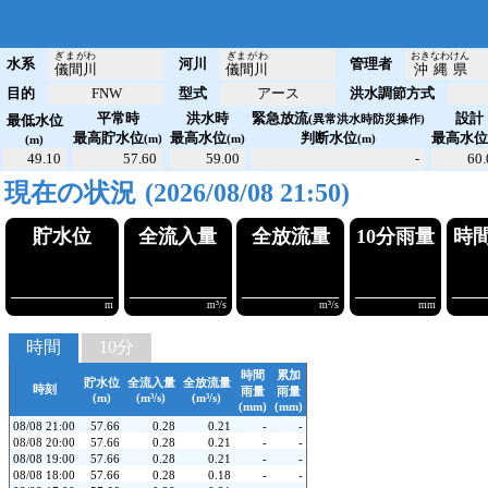
ぎまがわ
ぎまがわ
おきなわけん
水系
河川
管理者
儀間川
儀間川
沖縄県
目的
FNW
型式
アース
洪水調節方式
平常時
洪水時
緊急放流
設計
最低水位
(異常洪水時防災操作)
最高貯水位
最高水位
判断水位
最高水
(m)
(m)
(m)
(m)
49.10
57.60
59.00
-
60
現在の状況
(2026/08/08 21:50)
貯水位
全流入量
全放流
!!57.66
!!!0.28
!!!0
m
m³/s
時間
10分
時間
累加
貯水位
全流入量
全放流量
時刻
雨量
雨量
(m)
(m³/s)
(m³/s)
(mm)
(mm)
08/08 21:00
57.66
0.28
0.21
-
-
08/08 20:00
57.66
0.28
0.21
-
-
08/08 19:00
57.66
0.28
0.21
-
-
08/08 18:00
57.66
0.28
0.18
-
-