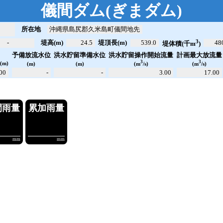
儀間ダム
(
ぎまダム
)
所在地
沖縄県島尻郡久米島町儀間地先
3
-
堤高(m)
24.5
堤頂長(m)
539.0
48
堤体積(千m
)
洪水貯留操作開始流量
計画最大放流量
予備放流水位
洪水貯留準備水位
位
3
3
(m)
(m)
(m)
(m
/s)
(m
/s)
.00
-
-
3.00
17.00
量
10分雨量
時間雨量
.21
----.--
----.--
-
m³/s
mm
mm