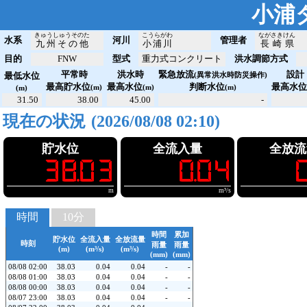
小浦
きゅうしゅうそのた
こうらがわ
ながさきけん
水系
河川
管理者
九州その他
小浦川
長崎県
目的
FNW
型式
重力式コンクリート
洪水調節方式
平常時
洪水時
緊急放流
設計
最低水位
(異常洪水時防災操作)
最高貯水位
最高水位
判断水位
最高水
(m)
(m)
(m)
(m)
31.50
38.00
45.00
-
現在の状況
(ダム観測値取得中)
貯水位
全流入量
全放流
!!38.03
!!!0.04
!!!0
m
m³/s
時間
10分
時間
累加
貯水位
全流入量
全放流量
時刻
雨量
雨量
(m)
(m³/s)
(m³/s)
(mm)
(mm)
08/08 02:00
38.03
0.04
0.04
-
-
08/08 01:00
38.03
0.04
0.04
-
-
08/08 00:00
38.03
0.04
0.04
-
-
08/07 23:00
38.03
0.04
0.04
-
-