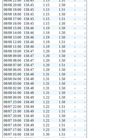
08/08 21:00
158.45
1.15
1.51
-
-
08/08 20:00
158.45
1.15
1.50
-
-
08/08 19:00
158.45
1.15
1.51
-
-
08/08 18:00
158.45
1.15
1.50
-
-
08/08 17:00
158.45
1.15
1.51
-
-
08/08 16:00
158.45
1.15
1.50
-
-
08/08 15:00
158.46
1.19
1.50
-
-
08/08 14:00
158.46
1.19
1.50
-
-
08/08 13:00
158.46
1.19
1.50
-
-
08/08 12:00
158.46
1.19
1.51
-
-
08/08 11:00
158.46
1.19
1.50
-
-
08/08 10:00
158.47
1.20
1.50
-
-
08/08 09:00
158.47
1.20
1.50
-
-
08/08 08:00
158.47
1.20
1.50
-
-
08/08 07:00
158.47
1.20
1.51
-
-
08/08 06:00
158.47
1.20
1.50
-
-
08/08 05:00
158.48
1.31
1.50
-
-
08/08 04:00
158.48
1.31
1.50
-
-
08/08 03:00
158.48
1.31
1.50
-
-
08/08 02:00
158.48
1.31
1.50
-
-
08/08 01:00
158.48
1.31
1.50
-
-
08/08 00:00
158.49
1.22
1.50
-
-
08/07 23:00
158.49
1.22
1.50
-
-
08/07 22:00
158.49
1.22
1.51
-
-
08/07 21:00
158.49
1.22
1.51
-
-
08/07 20:00
158.49
1.22
1.50
-
-
08/07 19:00
158.49
1.22
1.50
-
-
08/07 18:00
158.49
1.22
1.51
-
-
08/07 17:00
158.49
1.22
1.50
-
-
08/07 16:00
158.50
1.30
1.51
-
-