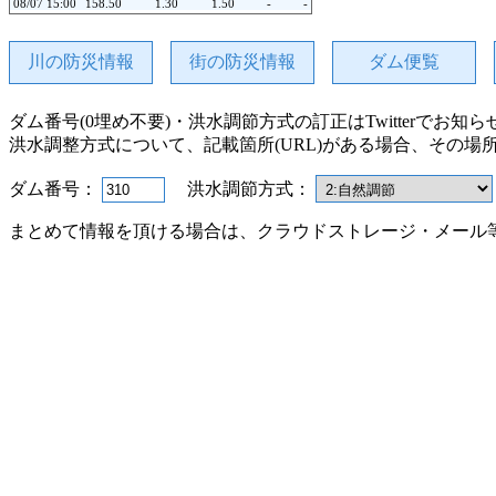
08/07 15:00
158.50
1.30
1.50
-
-
08/07 14:00
158.50
1.30
1.50
-
-
08/07 13:00
158.50
1.30
1.51
-
-
08/07 12:00
158.50
1.30
1.51
-
-
川の防災情報
街の防災情報
ダム便覧
08/07 11:00
158.51
1.33
1.58
-
-
08/07 10:00
158.51
1.33
1.58
-
-
08/07 09:00
158.51
1.33
1.58
-
-
ダム番号(0埋め不要)・洪水調節方式の訂正はTwitterでお知
08/07 08:00
158.51
1.33
1.58
-
-
08/07 07:00
158.51
1.33
1.58
-
-
洪水調整方式について、記載箇所(URL)がある場合、その場
08/07 06:00
158.51
1.33
1.58
-
-
08/07 05:00
158.52
1.37
1.63
-
-
08/07 04:00
158.52
1.37
1.64
-
-
ダム番号：
洪水調節方式：
08/07 03:00
158.52
1.37
1.64
-
-
08/07 02:00
158.52
1.37
1.63
-
-
まとめて情報を頂ける場合は、クラウドストレージ・メール
08/07 01:00
158.52
1.37
1.64
-
-
08/07 00:00
158.53
1.39
1.70
-
-