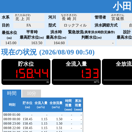
小田
きたかみがわ
ながさきがわ
みやぎけん
水系
河川
管理者
北上川
長崎川
宮城県
目的
FA
型式
ロックフィル
洪水調節方式
平常時
洪水時
緊急放流
設計
最低水位
(異常洪水時防災操作)
最高貯水位
最高水位
判断水位
最高水
(m)
(m)
(m)
(m)
145.00
163.50
164.60
-
現在の状況
(ダム観測値取得中)
貯水位
全流入量
全放流
!158.44
!!!1.33
!!!1
m
m³/s
時間
10分
時間
累加
貯水位
全流入量
全放流量
時刻
雨量
雨量
(m)
(m³/s)
(m³/s)
(mm)
(mm)
08/09 01:00
-
-
-
-
-
08/09 00:00
158.45
1.15
1.50
-
-
08/08 23:00
158.45
1.15
1.50
-
-
08/08 22:00
158.45
1.15
1.51
-
-