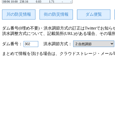
08/06 10:00
238.16
0.83
1.71
-
-
08/06 09:00
238.17
1.74
1.75
-
-
08/06 08:00
238.17
0.86
1.74
-
-
08/06 07:00
238.18
1.76
1.76
-
-
川の防災情報
街の防災情報
ダム便覧
08/06 06:00
238.18
0.89
1.76
-
-
08/06 05:00
238.19
0.90
1.78
-
-
08/06 04:00
238.20
0.91
1.79
-
-
ダム番号(0埋め不要)・洪水調節方式の訂正はTwitterでお知
08/06 03:00
238.21
1.82
1.82
-
-
08/06 02:00
238.21
0.95
1.82
-
-
洪水調整方式について、記載箇所(URL)がある場合、その場
08/06 01:00
238.22
0.96
1.84
-
-
08/06 00:00
238.23
1.87
1.88
-
-
ダム番号：
洪水調節方式：
08/05 23:00
238.23
1.00
1.86
-
-
08/05 22:00
238.24
1.01
1.88
-
-
08/05 21:00
238.25
1.04
1.91
-
-
まとめて情報を頂ける場合は、クラウドストレージ・メール
08/05 20:00
238.26
1.06
1.94
-
-
08/05 19:00
238.27
1.07
1.96
-
-