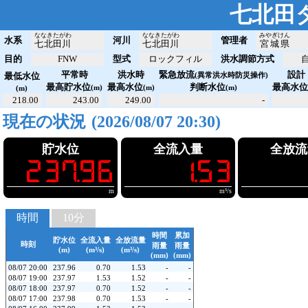
七北田
ななきたがわ
ななきたがわ
みやぎけん
水系
河川
管理者
七北田川
七北田川
宮城県
目的
FNW
型式
ロックフィル
洪水調節方式
平常時
洪水時
緊急放流
設計
最低水位
(異常洪水時防災操作)
最高貯水位
最高水位
判断水位
最高水
(m)
(m)
(m)
(m)
218.00
243.00
249.00
-
現在の状況
(ダム観測値取得中)
貯水位
全流入量
全放流
!237.96
!!!1.53
!!!1
m
m³/s
時間
10分
時間
累加
貯水位
全流入量
全放流量
時刻
雨量
雨量
(m)
(m³/s)
(m³/s)
(mm)
(mm)
08/07 20:00
237.96
0.70
1.53
-
-
08/07 19:00
237.97
1.53
1.52
-
-
08/07 18:00
237.97
0.70
1.52
-
-
08/07 17:00
237.98
0.70
1.53
-
-