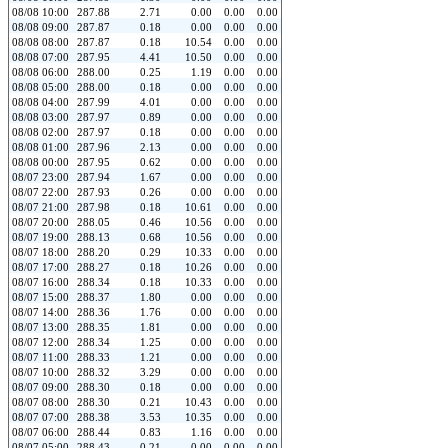
08/08 10:00
287.88
2.71
0.00
0.00
0.00
08/08 09:00
287.87
0.18
0.00
0.00
0.00
08/08 08:00
287.87
0.18
10.54
0.00
0.00
08/08 07:00
287.95
4.41
10.50
0.00
0.00
08/08 06:00
288.00
0.25
1.19
0.00
0.00
08/08 05:00
288.00
0.18
0.00
0.00
0.00
08/08 04:00
287.99
4.01
0.00
0.00
0.00
08/08 03:00
287.97
0.89
0.00
0.00
0.00
08/08 02:00
287.97
0.18
0.00
0.00
0.00
08/08 01:00
287.96
2.13
0.00
0.00
0.00
08/08 00:00
287.95
0.62
0.00
0.00
0.00
08/07 23:00
287.94
1.67
0.00
0.00
0.00
08/07 22:00
287.93
0.26
0.00
0.00
0.00
08/07 21:00
287.98
0.18
10.61
0.00
0.00
08/07 20:00
288.05
0.46
10.56
0.00
0.00
08/07 19:00
288.13
0.68
10.56
0.00
0.00
08/07 18:00
288.20
0.29
10.33
0.00
0.00
08/07 17:00
288.27
0.18
10.26
0.00
0.00
08/07 16:00
288.34
0.18
10.33
0.00
0.00
08/07 15:00
288.37
1.80
0.00
0.00
0.00
08/07 14:00
288.36
1.76
0.00
0.00
0.00
08/07 13:00
288.35
1.81
0.00
0.00
0.00
08/07 12:00
288.34
1.25
0.00
0.00
0.00
08/07 11:00
288.33
1.21
0.00
0.00
0.00
08/07 10:00
288.32
3.29
0.00
0.00
0.00
08/07 09:00
288.30
0.18
0.00
0.00
0.00
08/07 08:00
288.30
0.21
10.43
0.00
0.00
08/07 07:00
288.38
3.53
10.35
0.00
0.00
08/07 06:00
288.44
0.83
1.16
0.00
0.00
08/07 05:00
288.43
0.21
0.00
0.00
0.00