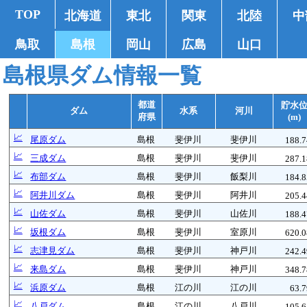
TOP
北海道
東北
関東
北陸
中
鳥取
島根
岡山
広島
山口
島根県ダム情報一覧
都道
貯水
ダム
水系
河川
府県
(m)
📈
尾原ダム
島根
斐伊川
斐伊川
188.7
📈
三成ダム
島根
斐伊川
斐伊川
287.1
📈
布部ダム
島根
斐伊川
飯梨川
184.8
📈
阿井川ダム
島根
斐伊川
阿井川
205.4
📈
山佐ダム
島根
斐伊川
山佐川
188.4
📈
坂根ダム
島根
斐伊川
室原川
620.0
📈
志津見ダム
島根
斐伊川
神戸川
242.4
📈
来島ダム
島根
斐伊川
神戸川
348.7
📈
浜原ダム
島根
江の川
江の川
63.
📈
八戸ダム
島根
江の川
八戸川
105.6