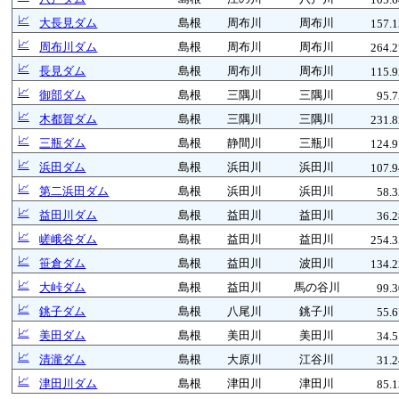
📈
大長見ダム
島根
周布川
周布川
157.1
📈
周布川ダム
島根
周布川
周布川
264.2
📈
長見ダム
島根
周布川
周布川
115.9
📈
御部ダム
島根
三隅川
三隅川
95.
📈
木都賀ダム
島根
三隅川
三隅川
231.8
📈
三瓶ダム
島根
静間川
三瓶川
124.9
📈
浜田ダム
島根
浜田川
浜田川
107.9
📈
第二浜田ダム
島根
浜田川
浜田川
58.
📈
益田川ダム
島根
益田川
益田川
36.
📈
嵯峨谷ダム
島根
益田川
益田川
254.3
📈
笹倉ダム
島根
益田川
波田川
134.2
📈
大峠ダム
島根
益田川
馬の谷川
99.
📈
銚子ダム
島根
八尾川
銚子川
55.
📈
美田ダム
島根
美田川
美田川
34.
📈
清瀧ダム
島根
大原川
江谷川
31.
📈
津田川ダム
島根
津田川
津田川
85.