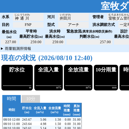
室牧ダ
じんづうがわ
いだがわ
むろまきだむか
水系
河川
管理者
神通川
井田川
室牧ダム管
目的
FNP
型式
アーチ
洪水調節方式
一定
平常時
洪水時
緊急放流
設計
最低水位
(異常洪水時防災操作)
最高貯水位
最高水位
判断水位
最高水
(m)
(m)
(m)
(m)
227.00
259.00
259.00
257.00
雨量観測所情報
現在の状況
(2026/08/10 12:40)
貯水位
全流入量
全放流
!243.69
!!!4.87
!!!1
m
m³/s
時間
10分
時間
累加
貯水位
全流入量
全放流量
時刻
雨量
雨量
(m)
(m³/s)
(m³/s)
(mm)
(mm)
08/10 12:00
243.67
5.06
1.50
0.00
31.00
08/10 11:00
243.64
4.98
1.50
0.00
31.00
08/10 10:00
243.61
5.14
1.50
0.00
31.00