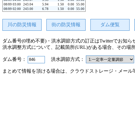
08/09 03:00
243.04
5.94
1.50
0.00
55.00
08/09 02:00
243.00
6.78
1.50
0.00
55.00
08/09 01:00
242.95
7.15
1.49
0.00
55.00
08/09 00:00
242.90
7.86
1.49
0.00
55.00
08/08 23:00
242.85
9.67
1.48
0.00
55.00
川の防災情報
街の防災情報
ダム便覧
08/08 22:00
242.78
12.44
1.48
0.00
55.00
08/08 21:00
242.69
18.02
1.47
3.00
55.00
08/08 20:00
242.56
21.91
1.46
22.00
52.00
ダム番号(0埋め不要)・洪水調節方式の訂正はTwitterでお知
08/08 19:00
242.36
6.07
1.44
22.00
30.00
08/08 18:00
242.29
2.54
1.43
0.00
8.00
洪水調整方式について、記載箇所(URL)がある場合、その場
08/08 17:00
242.28
2.76
1.43
1.00
8.00
08/08 16:00
242.27
3.42
1.43
4.00
7.00
08/08 15:00
242.25
2.37
1.42
0.00
3.00
ダム番号：
洪水調節方式：
08/08 14:00
242.25
2.96
1.42
3.00
3.00
08/08 13:00
242.23
2.34
1.42
0.00
0.00
まとめて情報を頂ける場合は、クラウドストレージ・メール
08/08 12:00
242.22
2.66
1.42
0.00
0.00
08/08 11:00
242.21
1.84
1.42
0.00
0.00