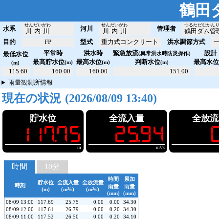
鶴田
せんだいがわ
せんだいがわ
つるただむかん
水系
河川
管理者
川内川
川内川
鶴田ダム管
目的
FP
型式
重力式コンクリート
洪水調節方式
平常時
洪水時
緊急放流
設計
最低水位
(異常洪水時防災操作)
最高貯水位
最高水位
判断水位
最高水
(m)
(m)
(m)
(m)
115.60
160.00
160.00
151.00
雨量観測所情報
現在の状況
(ダム観測値取得中)
貯水位
全流入量
全放流
!117.75
!!25.94
!!!0
m
m³/s
時間
10分
時間
累加
貯水位
全流入量
全放流量
時刻
雨量
雨量
(m)
(m³/s)
(m³/s)
(mm)
(mm)
08/09 13:00
117.69
25.75
0.00
0.00
34.30
08/09 12:00
117.61
26.79
0.00
0.20
34.30
08/09 11:00
117.52
26.50
0.00
0.20
34.10