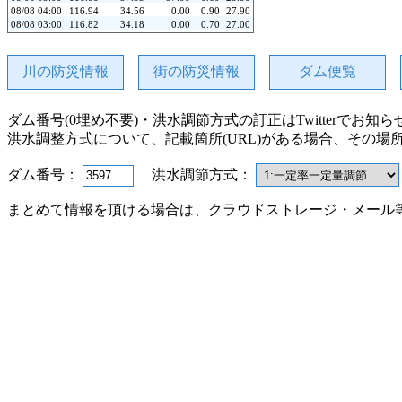
08/08 04:00
116.94
34.56
0.00
0.90
27.90
08/08 03:00
116.82
34.18
0.00
0.70
27.00
08/08 02:00
116.70
34.33
0.00
0.50
26.30
08/08 01:00
116.58
34.25
0.00
0.60
25.90
08/08 00:00
116.46
32.93
0.00
0.70
25.30
川の防災情報
街の防災情報
ダム便覧
08/07 23:00
116.34
27.00
0.00
0.50
24.60
08/07 22:00
116.22
20.68
0.00
2.50
24.00
08/07 21:00
116.26
27.12
115.00
0.80
21.50
ダム番号(0埋め不要)・洪水調節方式の訂正はTwitterでお知
08/07 20:00
116.59
30.56
115.00
1.50
20.70
08/07 19:00
116.89
28.43
114.00
0.50
19.20
洪水調整方式について、記載箇所(URL)がある場合、その場
08/07 18:00
117.16
28.36
56.00
0.20
18.70
08/07 17:00
117.26
25.47
55.00
0.40
18.40
08/07 16:00
117.26
24.75
0.00
0.90
18.00
ダム番号：
洪水調節方式：
08/07 15:00
117.17
23.72
0.00
0.40
17.10
08/07 14:00
117.09
23.37
0.00
閉局
閉局
まとめて情報を頂ける場合は、クラウドストレージ・メール
08/07 13:00
117.01
23.39
0.00
閉局
閉局
08/07 12:00
116.93
23.60
0.00
閉局
閉局