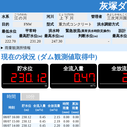
灰塚ダ
ごうのかわ
じょうげがわ
みよしかせんこ
水系
河川
管理者
江の川
上下川
三次河川国
目的
FNW
型式
重力式コンクリート
洪水調節方式
平常時
洪水時
緊急放流
設計
最低水位
(異常洪水時防災操作)
最高貯水位
最高水位
判断水位
最高水
(m)
(m)
(m)
(m)
222.70
231.20
247.30
-
雨量観測所情報
現在の状況
(雨量観測値取得中)
貯水位
全流入量
全放流
!230.12
!!!0.47
!!!2
m
m³/s
時間
10分
時間
累加
貯水位
全流入量
全放流量
時刻
雨量
雨量
(m)
(m³/s)
(m³/s)
(mm)
(mm)
08/07 16:00
230.12
0.45
2.15
0.00
0.00
08/07 15:00
230.12
0.45
2.19
0.00
0.00
08/07 14:00
230.12
0.45
2.20
0.00
0.00