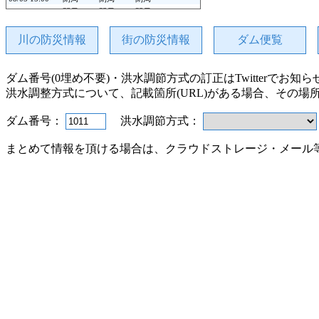
08/05 14:00
閉局
閉局
閉局
-
-
08/05 13:00
閉局
閉局
閉局
-
-
08/05 12:00
閉局
閉局
閉局
-
-
川の防災情報
街の防災情報
ダム便覧
08/05 11:00
閉局
閉局
閉局
-
-
08/05 10:00
閉局
閉局
閉局
-
-
08/05 09:00
閉局
閉局
閉局
-
-
ダム番号(0埋め不要)・洪水調節方式の訂正はTwitterでお知
08/05 08:00
閉局
閉局
閉局
-
-
洪水調整方式について、記載箇所(URL)がある場合、その場
08/05 07:00
閉局
閉局
閉局
-
-
08/05 06:00
閉局
閉局
閉局
-
-
ダム番号：
洪水調節方式：
08/05 05:00
閉局
閉局
閉局
-
-
08/05 04:00
閉局
閉局
閉局
-
-
まとめて情報を頂ける場合は、クラウドストレージ・メール
08/05 03:00
閉局
閉局
閉局
-
-
08/05 02:00
閉局
閉局
閉局
-
-
08/05 01:00
閉局
閉局
閉局
-
-
08/05 00:00
閉局
閉局
閉局
-
-
08/04 23:00
閉局
閉局
閉局
-
-
08/04 22:00
閉局
閉局
閉局
-
-
08/04 21:00
閉局
閉局
閉局
-
-
08/04 20:00
閉局
閉局
閉局
-
-
08/04 19:00
閉局
閉局
閉局
-
-
08/04 18:00
閉局
閉局
閉局
-
-