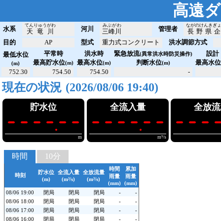
高遠ダ
てんりゅうがわ
みぶがわ
ながのけんきぎ
水系
河川
管理者
天竜川
三峰川
長野県
目的
AP
型式
重力式コンクリート
洪水調節方式
平常時
洪水時
緊急放流
設計
最低水位
(異常洪水時防災操作)
最高貯水位
最高水位
判断水位
最高水
(m)
(m)
(m)
(m)
752.30
754.50
754.50
-
現在の状況
(2026/08/06 19:40)
貯水位
全流入量
全放流
----.--
----.--
----
m
m³/s
時間
10分
時間
累加
貯水位
全流入量
全放流量
時刻
雨量
雨量
(m)
(m³/s)
(m³/s)
(mm)
(mm)
08/06 19:00
閉局
閉局
閉局
-
-
08/06 18:00
閉局
閉局
閉局
-
-
08/06 17:00
閉局
閉局
閉局
-
-
08/06 16:00
閉局
閉局
閉局
-
-