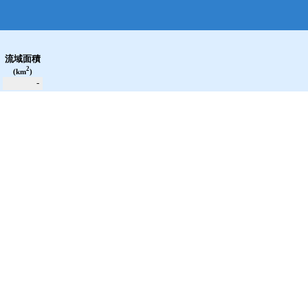
open_in_new
流域面積
2
(km
)
-
累加雨量
---.--
mm