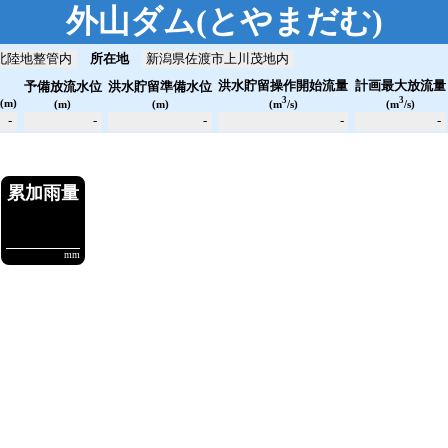
外山ダム
(
とやまだむ
)
北陸地整管内
所在地
新潟県佐渡市上川茂地内
洪水貯留操作開始流量
計画最大放流量
予備放流水位
洪水貯留準備水位
位
3
3
(m)
(m)
(m)
(m
/s)
(m
/s)
-
-
-
-
-
量
10分雨量
時間雨量
.--
----.--
----.--
-
m³/s
mm
mm